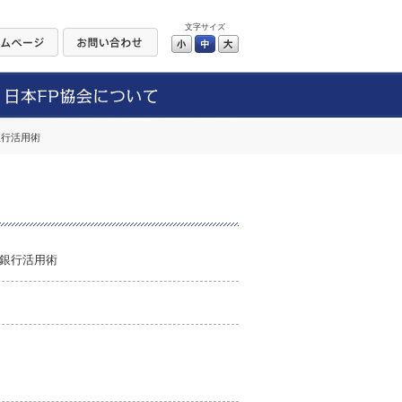
文字サイズ
小
中
大
銀行活用術
銀行活用術