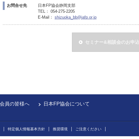
お問合せ先
日本FP協会静岡支部
TEL： 054-275-2205
E-Mail：
shizuoka_bb@jafp.or.jp
セミナー&相談会のお申
会員の皆様へ
日本FP協会について
特定個人情報基本方針
推奨環境
ご注意ください