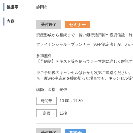
後援等
静岡市
内容
セミナー
受付終了
資産形成から相続まで 賢い銀行活用術〜投資信託・終
ファイナンシャル・プランナー（AFP認定者）が、わ
参加無料
【予約制】テキスト等を使ってテーマ別に詳しく解説す
※ご予約後のキャンセルはわかり次第ご連絡ください。
※一度web申込みを締め切った場合でも、キャンセル
講師：金指 光伸
時間帯
10:00～11:30
定員
15名
相談会
受付終了