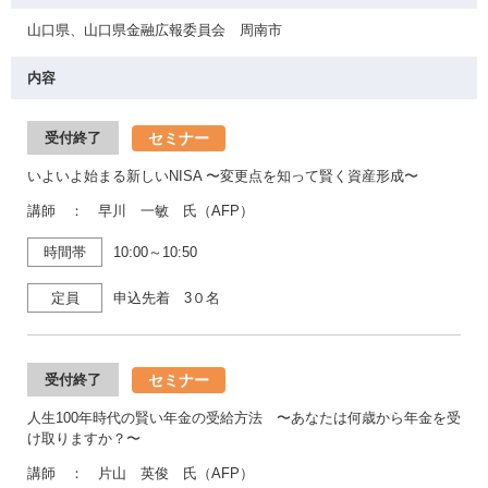
山口県、山口県金融広報委員会 周南市
内容
セミナー
受付終了
いよいよ始まる新しいNISA 〜変更点を知って賢く資産形成〜
講師 ： 早川 一敏 氏（AFP）
時間帯
10:00～10:50
定員
申込先着 3０名
セミナー
受付終了
人生100年時代の賢い年金の受給方法 〜あなたは何歳から年金を受
け取りますか？〜
講師 ： 片山 英俊 氏（AFP）