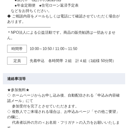
●年金定期便 ●住宅ローン返済予定表
などをお持ちください。
◆ ご相談内容をメールもしくは電話にて確認させていただく場合が
あります。
--------------------------------------
＊NPO法人による公益活動です。商品の販売勧誘は一切ありませ
ん。
時間帯
10:00～10:50
/
11:00～11:50
定員
先着申込 各時間帯 ２組 計４組（1組様 50分間）
連絡事項等
★参加無料★
◇ ホームページからお申し込み後、自動配信される「申込み内容確
認メール」にて
参加受付を完了とさせていただきます。
◇ 複数人でご来場される場合は、お申込みページ「その他ご要望」
の欄に、
代表者以外の方の＜お名前・フリガナ＞の入力をお願いいたしま
す。