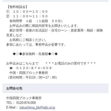
【無料相談会】
① １０：００〜１０：５０
② １１：００〜１１：５０
各時間帯 １組 （１組様 ５０分）
お申込みの際に相談内容等をお聞きいたします。
家計管理・老後の生活設計・住宅ローン・資産運用・相続・保険
見直しなど
お気軽にご相談ください。
参加にあたっては、事前申込が必要です。
◆◇◆参加無料・先着順◆◇◆
お申込みはこちらまで ＊＊＊お電話のみの受付です＊＊＊
☎ ０１２０−８７４−００９
中国・四国ブロック事務所
（受付時間：平日10：00〜17：00）
お問合せ先
中国四国ブロック事務所
TEL： 0120-874-009
E-Mail：
tokushima_bb@jafp.or.jp