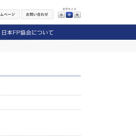
文字サイズ
小
中
大