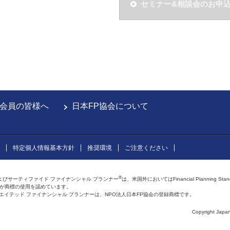
セミナー&相談会のお申
会員の皆様へ
日本FP協会について
特定個人情報基本方針
推奨環境
ご注意ください
®
よびサーティファイド ファイナンシャル プランナー
は、米国外においてはFinancial Planning Sta
会が商標の使用を認めています。
およびアフィリエイテッド ファイナンシャル プランナーは、NPO法人日本FP協会の登録商標です。
Copyright Japan