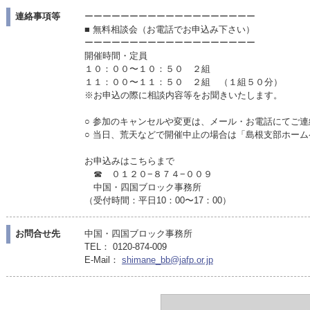
連絡事項等
ーーーーーーーーーーーーーーーーーーー
■ 無料相談会（お電話でお申込み下さい）
ーーーーーーーーーーーーーーーーーーー
開催時間・定員
１０：００〜１０：５０ ２組
１１：００〜１１：５０ ２組 （１組５０分）
※お申込の際に相談内容等をお聞きいたします。
○ 参加のキャンセルや変更は、メール・お電話にてご
○ 当日、荒天などで開催中止の場合は「島根支部ホー
お申込みはこちらまで
☎ ０１２０−８７４−００９
中国・四国ブロック事務所
（受付時間：平日10：00〜17：00）
お問合せ先
中国・四国ブロック事務所
TEL： 0120-874-009
E-Mail：
shimane_bb@jafp.or.jp