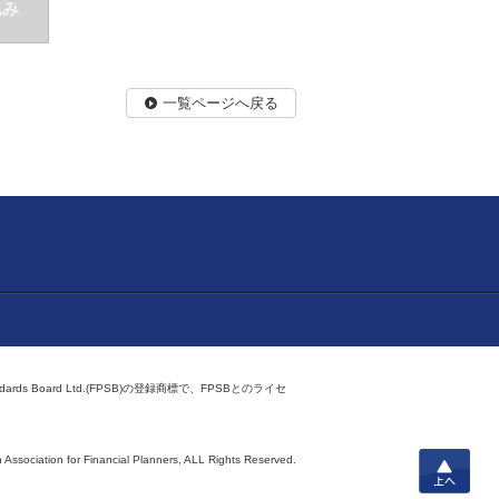
込み
一覧ページへ戻る
ndards Board Ltd.(FPSB)の登録商標で、FPSBとのライセ
上へ
 Association for Financial Planners,
ALL Rights Reserved.