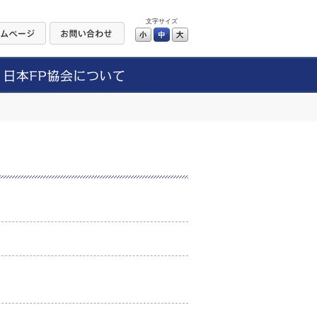
文字サイズ
小
中
大
】