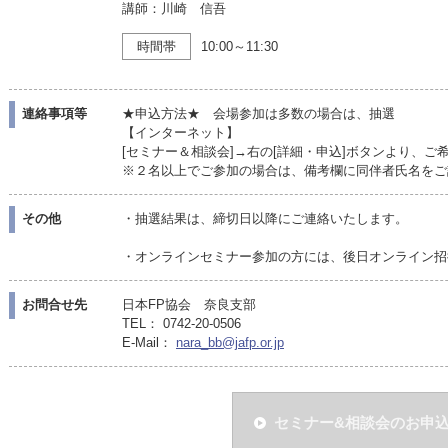
講師：川崎 信吾
時間帯
10:00～11:30
連絡事項等
★申込方法★ 会場参加は多数の場合は、抽選
【インターネット】
[セミナー＆相談会]→右の[詳細・申込]ボタンより、
※２名以上でご参加の場合は、備考欄に同伴者氏名をご
その他
・抽選結果は、締切日以降にご連絡いたします。
・オンラインセミナー参加の方には、後日オンライン招
お問合せ先
日本FP協会 奈良支部
TEL： 0742-20-0506
E-Mail：
nara_bb@jafp.or.jp
セミナー&相談会のお申