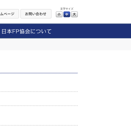
文字サイズ
小
中
大