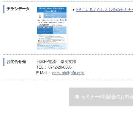
チラシデータ
FPによるくらしとお金のセミナーPD
お問合せ先
日本FP協会 奈良支部
TEL： 0742-20-0506
E-Mail：
nara_bb@jafp.or.jp
セミナー&相談会のお申