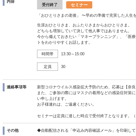
内容
セミナー
受付終了
「おひとりさまの老後」 〜早めの準備で充実した人生
生涯おひとりさま、おふたりさまからおひとりさま。
どちらも増加していて決して他人事ではありません。
今から備えておきたい「マネープランニング」、「医療
トをわかりやすくお話します。
時間帯
13:30～15:00
定員
30
連絡事項等
新型コロナウイルス感染拡大予防のため、応募は【奈良
また、ご参加の際にはマスクの着用などの感染症対策に
い申し上げます。
お子様連れは、ご遠慮ください。
セミナーは定員に達した時点で受付終了となります。（
その他
◆自動配信される「申込み内容確認メール」を印刷して