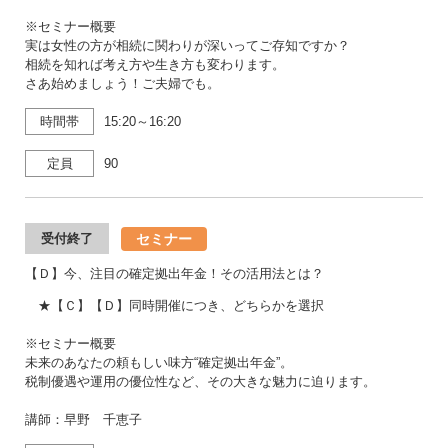
※セミナー概要
実は女性の方が相続に関わりが深いってご存知ですか？
相続を知れば考え方や生き方も変わります。
さあ始めましょう！ご夫婦でも。
時間帯
15:20～16:20
定員
90
セミナー
受付終了
【Ｄ】今、注目の確定拠出年金！その活用法とは？
★【Ｃ】【Ｄ】同時開催につき、どちらかを選択
※セミナー概要
未来のあなたの頼もしい味方“確定拠出年金”。
税制優遇や運用の優位性など、その大きな魅力に迫ります。
講師：早野 千恵子