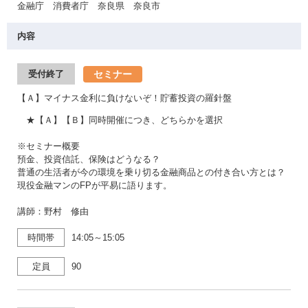
金融庁 消費者庁 奈良県 奈良市
内容
セミナー
受付終了
【Ａ】マイナス金利に負けないぞ！貯蓄投資の羅針盤
★【Ａ】【Ｂ】同時開催につき、どちらかを選択
※セミナー概要
預金、投資信託、保険はどうなる？
普通の生活者が今の環境を乗り切る金融商品との付き合い方とは？
現役金融マンのFPが平易に語ります。
講師：野村 修由
時間帯
14:05～15:05
定員
90