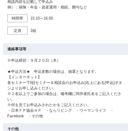
相談内容を記載して申込み
例）：保険・年金・資産運用・相続、贈与など
時間帯
15:10～16:00
定員
2組
連絡事項等
※申込締切：９月２０日（木）
★申込方法★ 申込多数の場合は、抽選となります。
【インターネット】
各セミナー下段[セミナー＆相談会のお申込み]右上にある[申込]ボタ
ンよりお申し込みください。
※２名以上でご参加の場合は、備考欄に同伴者氏名をご記入くださ
い。
※何を見てお申込みされたかをご記入ください。
・日本ＦＰ協会ＨＰ ・ならリビング ・ウーマンライフ ・
Facebook ・その他
その他