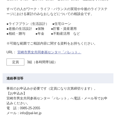
すべての人がワーク・ライフ・バランスの実現や今後のライフステ
ージにおける家計のみなおしなどについての相談会です。
●ライフプラン（生活設計） ●住宅ローン
●老後の生活設計 ●保険 ●貯蓄・資産運用
●相続・贈与 ●年金 ●不動産活用 など
※可能な範囲でご相談内容に関する資料をお持ちください。
URL：
宮崎市男女共同参画センター「パレット」
定員
3組（各時間帯1組）
連絡事項等
事前のお申込みが必要です（定員になり次第締切ります）。
【お申込み】
宮崎市男女共同参画センター「パレット」へ電話・メール等でお申
込みください。
電 話：0985-25-2055
メール：info@pal-let.jp