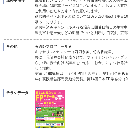
連絡事項等
生活者向けセミナーの為、ＦＰ資格保有者の方のお申込
※会場には駐車サービスはございません。お近くの有料
ご利用いただきますようお願いします。
※お問合せ・お申込みについては075-253-4650（平日10
承っております。
※お申込みキャンセルされる場合は開催日前日の午前中
※災害や悪天候などの影響で中止と判断して際は、京都
その他
★講師プロフィール★
キャサリン&ナンシー（西岡奈美、竹内香織里）
共に、元証券会社勤務を経て、ファイナンシャル・プラ
ら、特に親子向けの講座を中心に「お金」にまつわる話
して活動。
実績は160講座以上（2019年8月現在）。第15回金融
年）実践報告部門奨励賞受賞。第14回日本FP学会賞（2
チラシデータ