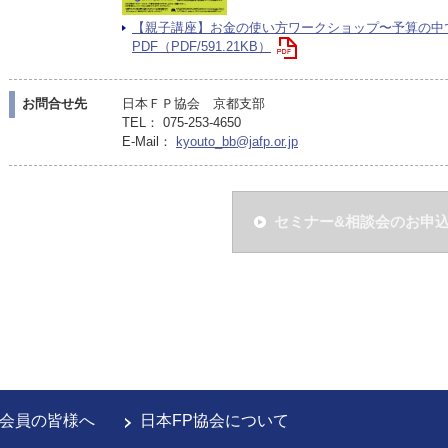
【親子講座】お金の使い方ワークショップ〜予算の中
PDF（PDF/591.21KB）
お問合せ先
日本ＦＰ協会 京都支部
TEL： 075-253-4650
E-Mail：
kyouto_bb@jafp.or.jp
セミナー&相談会のお申
会員の皆様へ
日本FP協会について