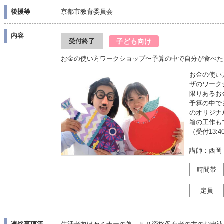
後援等
京都市教育委員会
内容
子ども向け
受付終了
お金の使い方ワークショップ〜予算の中で自分が食べた
お金の使い
ザのワーク
限りあるお
予算の中で
のオリジナ
箱の工作も
（受付13:4
講師：西岡 
時間帯
定員