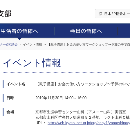
ミナー&相談会
イベント情報
【親子講座】お金の使い方ワークショップ〜予算の中で
イベント情報
イベント名
【親子講座】お金の使い方ワークショップ〜予算の中で
日時
2019年11月30日 14:00～16:00
会場
京都市生涯学習センター山科（アスニー山科）実習室
京都市山科区竹鼻竹ノ街道町９２番地 ラクト山科Ｃ棟
URL：
http://web.kyoto-inet.or.jp/org/asny1/yamashin