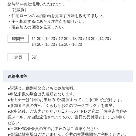
談時間を有効活用いただけます。
[記載例]
・住宅ローンの返済計画を見直す方法を教えてほしい。
・子へ相続するにあたり注意点を知りたい。
・現在加入の保険を見直したい。
時間帯
11:30～12:20
/
12:30～13:20
/
13:30～14:20
/
14:30～15:20
/
15:30～16:20
定員
5組
連絡事項等
●講演会、個別相談会ともに参加無料。
●申込多数の場合は先着順となります。
●セミナーは1回のお申込みで3講演すべてにご参加いただけます。
●参加者全員の方へ「くらしとお金のワークブック」を進呈。
●お申込後、ご入力いただいたEメールアドレス宛に「お申込内容確
認メール」が自動返信されますので、当日の受付票としてご持参く
ださい。
●日本FP協会会員の方のお申込みはご遠慮ください。
●会場に駐車場はございません。公共の交通機関をご利用ください。