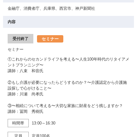
金融庁、消費者庁、兵庫県、西宮市、神戸新聞社
内容
セミナー
受付終了
セミナー
①これからのセカンドライフを考える〜人生100年時代のリタイアメ
ントプランニング〜
講師：八束 和音氏
②もし介護が必要になったらどうするのか？〜介護認定から介護施
設探しで心がけること〜
講師：川瀬 尚孝氏
③〜相続について考える〜大切な家族に財産をどう残しますか？
講師：冨岡 秀樹氏
時間帯
13:00～16:30
定員
定員100名