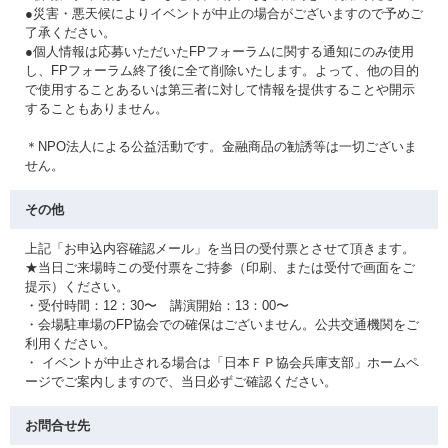
●災害・悪天候によりイベントが中止の場合がございますので予めご
了承ください。
●個人情報は応募いただいたFPフォーラムに関する通知にのみ使用
し、FPフォーラム終了後に全て削除いたします。よって、他の目的
で使用することあるいは第三者に対して情報を提供することや開示
することもありません。
＊NPO法人による公益活動です。金融商品の勧誘等は一切ございま
せん。
その他
上記「お申込内容確認メール」を当日の受付票とさせて頂きます。
★当日ご来場時この受付票をご持参（印刷、または受付で画面をご
提示）ください。
・受付時間：12：30〜 講演開始：13：00〜
・会場駐車場のFP協会での確保はございません。公共交通機関をご
利用ください。
・ イベントが中止される場合は「日本ＦＰ協会兵庫支部」ホームペ
ージでご案内しますので、当日必ずご確認ください。
お問合せ先