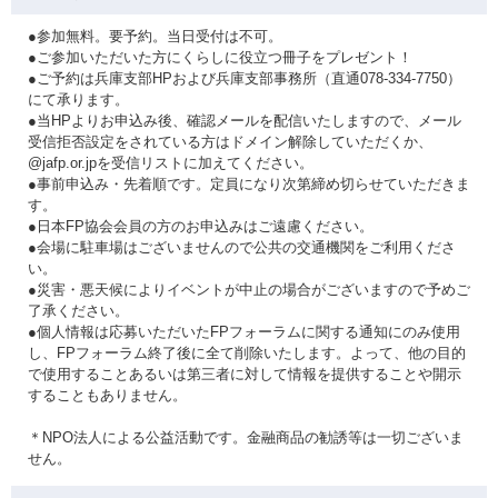
●参加無料。要予約。当日受付は不可。
●ご参加いただいた方にくらしに役立つ冊子をプレゼント！
●ご予約は兵庫支部HPおよび兵庫支部事務所（直通078-334-7750）
にて承ります。
●当HPよりお申込み後、確認メールを配信いたしますので、メール
受信拒否設定をされている方はドメイン解除していただくか、
@jafp.or.jpを受信リストに加えてください。
●事前申込み・先着順です。定員になり次第締め切らせていただきま
す。
●日本FP協会会員の方のお申込みはご遠慮ください。
●会場に駐車場はございませんので公共の交通機関をご利用くださ
い。
●災害・悪天候によりイベントが中止の場合がございますので予めご
了承ください。
●個人情報は応募いただいたFPフォーラムに関する通知にのみ使用
し、FPフォーラム終了後に全て削除いたします。よって、他の目的
で使用することあるいは第三者に対して情報を提供することや開示
することもありません。
＊NPO法人による公益活動です。金融商品の勧誘等は一切ございま
せん。