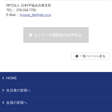
NPO法人 日本FP協会兵庫支部
TEL： 078-334-7750
E-Mail：
hyougo_bb@jafp.or.jp
セミナー&相談会のお申込み
一覧ページへ戻る
HOME
生活者の皆様へ
会員の皆様へ