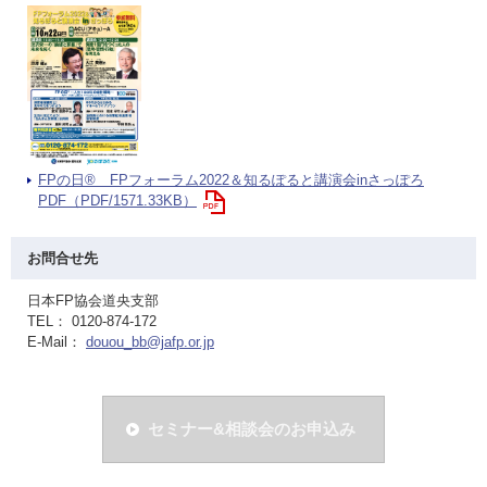
FPの日® FPフォーラム2022＆知るぽると講演会inさっぽろ
PDF（PDF/1571.33KB）
お問合せ先
日本FP協会道央支部
TEL： 0120-874-172
E-Mail：
douou_bb@jafp.or.jp
セミナー&相談会のお申込み