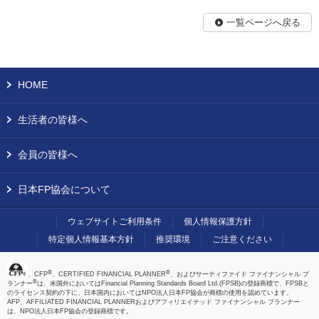
一覧ページへ戻る
HOME
生活者の皆様へ
会員の皆様へ
日本FP協会について
ウェブサイトご利用条件
個人情報保護方針
特定個人情報基本方針
推奨環境
ご注意ください
®
®
、CFP
、CERTIFIED FINANCIAL PLANNER
、およびサーティファイド ファイナンシャル プ
®
ランナー
は、米国外においてはFinancial Planning Standards Board Ltd.(FPSB)の登録商標で、FPSBと
のライセンス契約の下に、日本国内においてはNPO法人日本FP協会が商標の使用を認めています。
AFP、AFFILIATED FINANCIAL PLANNERおよびアフィリエイテッド ファイナンシャル プランナー
は、NPO法人日本FP協会の登録商標です。