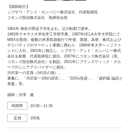
【講師紹介】
シブサワ・アンド・カンパニー株式会社 代表取締役
コモンズ投信株式会社 取締役会長
1961年 神奈川県逗子市生まれ。父の転勤で渡米。
1983年テキサス大学化学工学部卒業。1987年UCLA大学大学院にて
MBAを取得。複数の米系投資銀行で外債、国債、為替、株式および
デリバティブのマーケット業務に携わり、1996年米大手ヘッジファ
ンドに入社。2001年に独立し、シブサワ・アンド・カンパニー株式
会社を創業、代表取締役に就任。2007年にコモンズ株式会社（現、
コモンズ投信株式会社）を創設。2021年にブランズウィック・グル
ープのシニアアドバイザーに就任。
渋沢栄一の玄孫（5代目の孫）。
著書に、「渋沢栄一100の訓言」、「SDGs投資」、「超約版 論語と
算盤」等。
講師：渋澤 健
時間帯
10:00～11:30
定員
150名