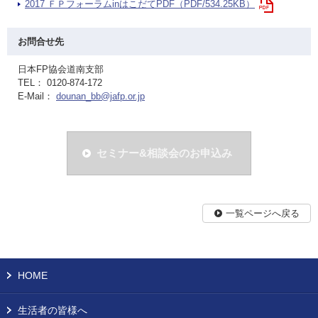
2017 ＦＰフォーラムinはこだてPDF（PDF/534.25KB）
お問合せ先
日本FP協会道南支部
TEL： 0120-874-172
E-Mail：
dounan_bb@jafp.or.jp
セミナー&相談会のお申込み
一覧ページへ戻る
HOME
生活者の皆様へ