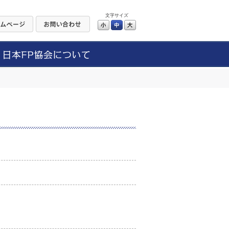
文字サイズ
小
中
大