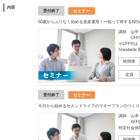
内容
セミナー
受付終了
50歳からムリなく始める資産運用！〜知って得するNI
講師 山中
CFP®
※CFP®は、
Standar
時間帯
定員
セミナー
受付終了
今日から始めるセカンドライフのマネープランのつくり
講師 山本
AFP認
特定社会保
時間帯