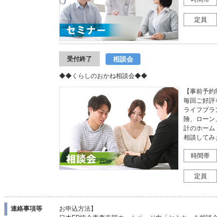
定員
相談会
受付終了
◆◆くらしのおかね相談会◆◆
【事前予約
毎回ご好評
ライフプラ
険、ローン
計のホーム
相談してみ
時間帯
定員
連絡事項等
お申込方法】