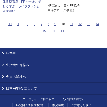
体験型講座 FPと一緒に楽
NPO法人 日本FP協会
しく学ぶ「ライフプランと
東海ブロック事務所
資産形成」
<<
<
5
6
7
8
9
10
11
12
13
14
15
>
>>
HOME
生活者の皆様へ
会員の皆様へ
日本FP協会について
ウェブサイトご利用条件
個人情報保護方針
特定個人情報基本方針
推奨環境
ご注意ください