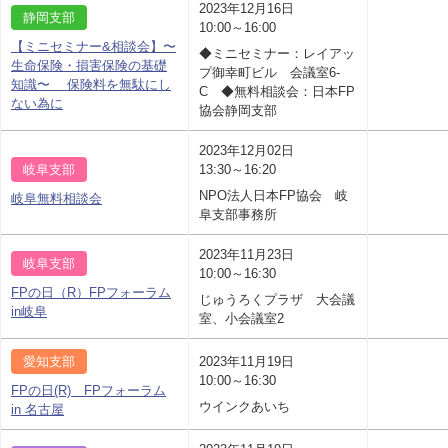
2023年12月16日
静岡支部
10:00～16:00
【ミニセミナー&相談会】〜
◆ミニセミナー：レイアッ
生命保険・損害保険の基礎
プ御幸町ビル 会議室6-
知識〜 保険料を無駄にし
C ◆無料相談会：日本FP
ない為に
協会静岡支部
2023年12月02日
岐阜支部
13:30～16:20
NPO法人日本FP協会 岐
岐阜無料相談会
阜支部事務所
2023年11月23日
岐阜支部
10:00～16:30
FPの日（R）FPフォーラム
じゅうろくプラザ 大会議
in岐阜
室、小会議室2
愛知支部
2023年11月19日
10:00～16:30
FPの日(R) FPフォーラム
ウインクあいち
in 名古屋