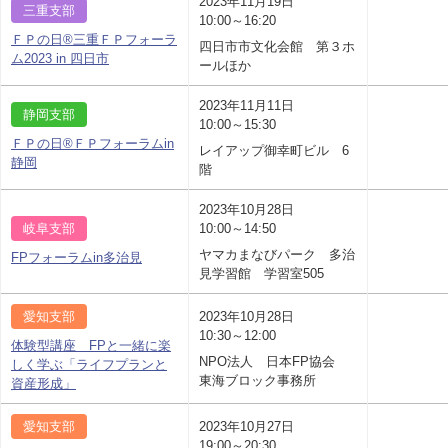
2023年11月19日
三重支部
10:00～16:20
ＦＰの日®三重ＦＰフォーラ
四日市市文化会館 第３ホ
ム2023 in 四日市
ールほか
2023年11月11日
静岡支部
10:00～15:30
ＦＰの日®ＦＰフォーラムin
レイアップ御幸町ビル 6
静岡
階
2023年10月28日
岐阜支部
10:00～14:50
ヤマカまなびパーク 多治
FPフォーラムin多治見
見学習館 学習室505
愛知支部
2023年10月28日
10:30～12:00
体験型講座 FPと一緒に楽
NPO法人 日本FP協会
しく学ぶ「ライフプランと
東海ブロック事務所
資産形成」
愛知支部
2023年10月27日
19:00～20:30