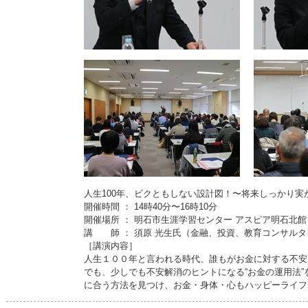
人生100年、ビクともしない設計図！〜将来しっかり
開催時間 ： 14時40分〜16時10分
開催場所 ： 明石市生涯学習センター アスピア明石北館
講 師 ： 須原 光生氏（金融、投資、教育コンサルタ
［講演内容］
人生１００年と言われる時代、誰もがお金に対する不安
でも、少しでも不安解消のヒントになる“お金の運用法
に合う方法を見つけ、お金・身体・心もハッピーライフ