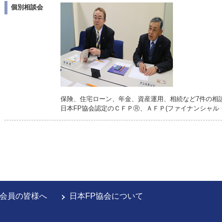
個別相談会
保険、住宅ローン、年金、資産運用、相続など7件の相
日本FP協会認定のＣＦＰⓇ、ＡＦＰ(ファイナンシャル
会員の皆様へ
日本FP協会について