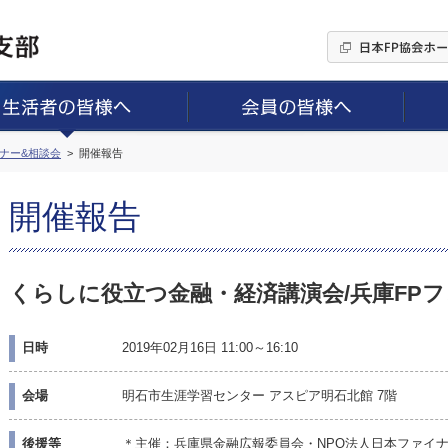
ミナー&相談会
開催報告
開催報告
くらしに役立つ金融・経済講演会/兵庫FPフォ
日時
2019年02月16日 11:00～16:10
会場
明石市生涯学習センター アスピア明石北館 7階
後援等
＊主催：兵庫県金融広報委員会・NPO法人日本ファイ