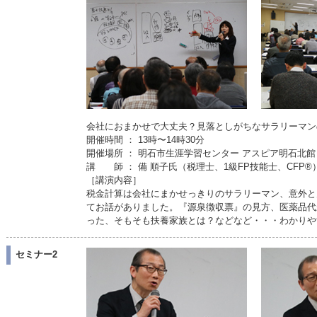
会社におまかせで大丈夫？見落としがちなサラリーマン
開催時間 ： 13時〜14時30分
開催場所 ： 明石市生涯学習センター アスピア明石北館 
講 師 ： 備 順子氏（税理士、1級FP技能士、CFP®
［講演内容］
税金計算は会社にまかせっきりのサラリーマン、意外と
てお話がありました。『源泉徴収票』の見方、医薬品代
った、そもそも扶養家族とは？などなど・・・わかりや
セミナー2