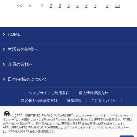
<<
<
1
2
3
4
5
6
7
>
>>
HOME
生活者の皆様へ
会員の皆様へ
日本FP協会について
ウェブサイトご利用条件
個人情報保護方針
特定個人情報基本方針
推奨環境
ご注意ください
®
®
、CFP
、CERTIFIED FINANCIAL PLANNER
、およびサーティファイド ファイナンシャル プ
®
ランナー
は、米国外においてはFinancial Planning Standards Board Ltd.(FPSB)の登録商標で、FPSBと
のライセンス契約の下に、日本国内においてはNPO法人日本FP協会が商標の使用を認めています。
AFP、AFFILIATED FINANCIAL PLANNERおよびアフィリエイテッド ファイナンシャル プランナー
は、NPO法人日本FP協会の登録商標です。