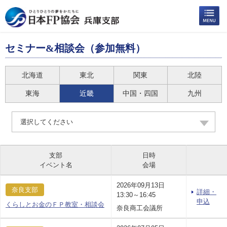
セミナー&相談会（参加無料）
北海道
東北
関東
北陸
東海
近畿
中国・四国
九州
選択してください
支部
日時
イベント名
会場
2026年09月13日
奈良支部
詳細・
13:30～16:45
申込
くらしとお金のＦＰ教室・相談会
奈良商工会議所