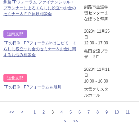
釧路FPフォーラム ファイナンシャル・
釧路市生涯学
プランナーによるくらしに役立つお金の
習センターま
セミナー＆ＦＰ体験相談会
なぼっと幣舞
2023年11月25
道南支部
日
FPの日® FPフォーラムinはこだて く
12:00～17:00
らしに役立つお金のセミナー＆お金に関
亀田交流プラ
するお悩み相談会
ザ ３F
2023年11月11
日
道北支部
10:00～16:30
FPの日® FPフォーラム㏌旭川
大雪クリスタ
ルホール
<<
<
1
2
3
4
5
6
7
8
9
10
11
>
>>