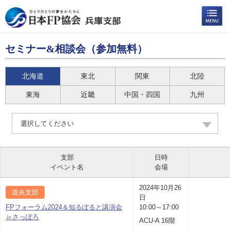
セミナー&相談会（参加無料）
北海道
東北
関東
北陸
東海
近畿
中国・四国
九州
選択してください
支部
日時
イベント名
会場
2024年10月26
道央支部
日
FPフォーラム2024＆知るぽると講演会
10:00～17:00
㏌さっぽろ
ACU-A 16階