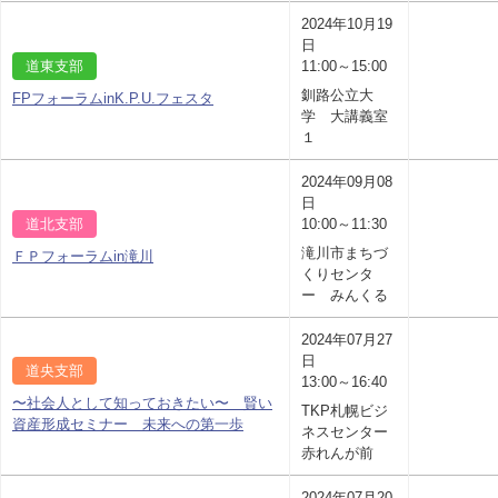
2024年10月19
日
道東支部
11:00～15:00
釧路公立大
FPフォーラムinK.P.U.フェスタ
学 大講義室
１
2024年09月08
日
道北支部
10:00～11:30
滝川市まちづ
ＦＰフォーラムin滝川
くりセンタ
ー みんくる
2024年07月27
日
道央支部
13:00～16:40
〜社会人として知っておきたい〜 賢い
TKP札幌ビジ
資産形成セミナー 未来への第一歩
ネスセンター
赤れんが前
2024年07月20