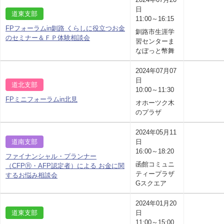
日
道東支部
11:00～16:15
FPフォーラムin釧路 くらしに役立つお金
釧路市生涯学
のセミナー＆ＦＰ体験相談会
習センターま
なぼっと幣舞
2024年07月07
日
道北支部
10:00～11:30
FPミニフォーラムin北見
オホーツク木
のプラザ
2024年05月11
道南支部
日
16:00～18:20
ファイナンシャル・プランナー
函館コミュニ
（CFPⓇ・AFP認定者）による お金に関
ティープラザ
するお悩み相談会
Gスクエア
2024年01月20
道東支部
日
11:00～15:00