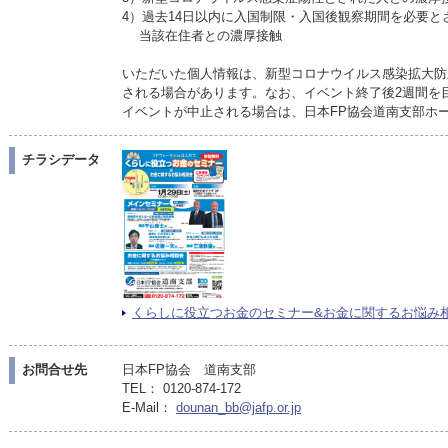
4）過去14日以内に入国制限・入国後観察期間を必要
当該在住者との濃厚接触
いただいた個人情報は、新型コロナウイルス感染拡大防
される場合があります。なお、イベント終了後2週間を
イベントが中止される場合は、日本FP協会道南支部ホ
チラシデータ
くらしに役立つお金のセミナー&お金に関するお悩み相談会（
お問合せ先
日本FP協会 道南支部
TEL： 0120-874-172
E-Mail：
dounan_bb@jafp.or.jp