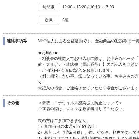
時間帯
12:30～13:20
/
16:10～17:00
定員
6組
連絡事項等
NPO法人による公益活動です。金融商品の勧誘等は一
★お願い★
・相談会の複数人でお申込みの際は、お申込みページ「
前・フリガナ・連絡先（電話番号）】のご記入をお願い
・ご相談内容詳細の記入をお願いします。
（例：相談したい事、気になっている事、お申込みのき
て）
未記入の場合、ご連絡させていただく場合がございます
その他
＜新型コロナウイルス感染拡大防止について＞
ご来場の際は、マスクを必ず着用してください。
次の方はご参加できません。
1）参加当日の体温が37.5℃以上
2）息苦しさ（呼吸困難）、強いだるさ、軽度であって
3）新型コロナウイルス感染症陽性とされた人との濃厚