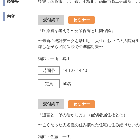
後援等
後援：函館市、北斗市、七飯町、函館市商工会議所、北
内容
セミナー
受付終了
「医療費を考える〜公的保障と民間保険」
〜最新の統計データを活用し、人生においての入院発生
慮しながら民間保険での準備対策〜
講師：干山 尋士
時間帯
14:10～14:40
定員
50名
セミナー
受付終了
「遺言と その活かし方」（配偶者居住権とは）
〜亡くなった夫名義の住み慣れた住宅に住み続けたいの
講師：佐藤 一夫