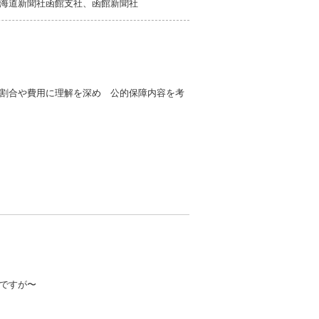
海道新聞社函館支社、函館新聞社
割合や費用に理解を深め 公的保障内容を考
ですが〜