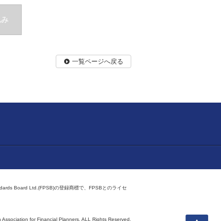
込み
一覧ページへ戻る
ndards Board Ltd.(FPSB)の登録商標で、FPSBとのライセ
上へ
 Association for Financial Planners,
ALL Rights Reserved.