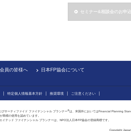
セミナー&相談会のお申
会員の皆様へ
日本FP協会について
特定個人情報基本方針
推奨環境
ご注意ください
®
よびサーティファイド ファイナンシャル プランナー
は、米国外においてはFinancial Planning Sta
会が商標の使用を認めています。
およびアフィリエイテッド ファイナンシャル プランナーは、NPO法人日本FP協会の登録商標です。
Copyright Japan