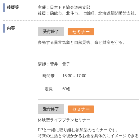
後援等
主催：日本ＦＰ協会道南支部
後援：函館市、北斗市、七飯町、北海道新聞函館支社、
内容
セミナー
受付終了
多発する異常気象と自然災害、命と財産を守る。
講師：菅井 貴子
時間帯
15:30～17:00
定員
50名
セミナー
受付終了
体験型ライフプランセミナー
FPと一緒に取り組む参加型のセミナーです。
将来の生活と今後かかるお金を具体的にイメージできる