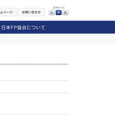
文字サイズ
小
中
大