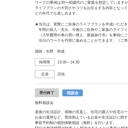
ワークの事例は30〜40歳代のご家庭を想定しています
ライフプランの大切さやコツをお伝えする内容となって
どの年代でも楽しめます。
★当日は、実際にご自身のライフプランを作成いただき
年間の収入・支出、今後のご自身やご家族のライフイ
（入学費用や車の買い替え、家族旅行等）を事前にご
当日のワークを円滑に進めることができます。（ご準
講師：矢野 和成
時間帯
13:00～14:30
定員
20名
相談会
受付終了
無料相談会
老後の生活設計、保険の見直し、住宅の購入や住宅ロー
お金の運用など、普段抱えているお金や生活設計に関す
事前予約制の個別体験相談（無料）を行います。