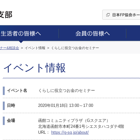
ミナー&相談会
イベント情報
くらしに役立つお金のセミナー
イベント情報
イベント名
くらしに役立つお金のセミナー
日時
2020年01月18日 13:00～17:00
会場
函館コミュニティプラザ（Gスクエア）
北海道函館市本町24番1号シエスタハコダテ4階
URL：
https://g-sq.jp/about/