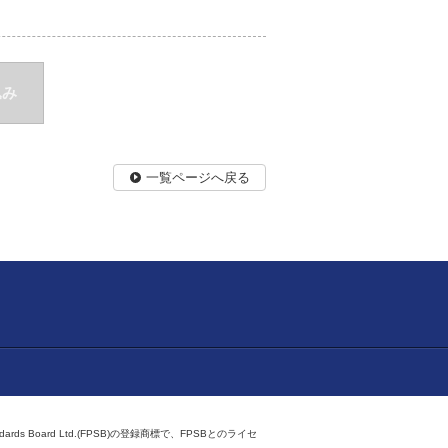
込み
一覧ページへ戻る
ndards Board Ltd.(FPSB)の登録商標で、FPSBとのライセ