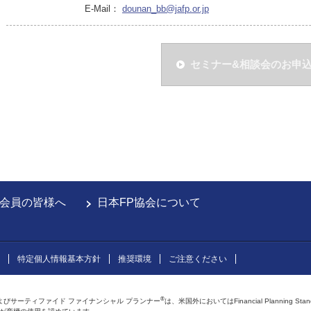
E-Mail：
dounan_bb@jafp.or.jp
セミナー&相談会のお申
会員の皆様へ
日本FP協会について
特定個人情報基本方針
推奨環境
ご注意ください
®
よびサーティファイド ファイナンシャル プランナー
は、米国外においてはFinancial Planning Sta