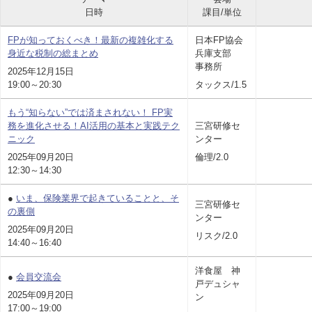
日時
課目/単位
FPが知っておくべき！最新の複雑化する
日本FP協会
身近な税制の総まとめ
兵庫支部
事務所
2025年12月15日
19:00～20:30
タックス/1.5
もう“知らない”では済まされない！ FP実
務を進化させる！AI活用の基本と実践テク
三宮研修セ
ニック
ンター
2025年09月20日
倫理/2.0
12:30～14:30
●
いま、保険業界で起きていることと、そ
三宮研修セ
の裏側
ンター
2025年09月20日
リスク/2.0
14:40～16:40
洋食屋 神
●
会員交流会
戸デュシャ
2025年09月20日
ン
17:00～19:00