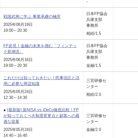
-
日本FP協会
戦国武将に学ぶ 事業承継の極意
兵庫支部
2025年08月19日
事務所
19:00～20:30
相続/1.5
FP必見！金融の未来を掴む「フィンテッ
日本FP協会
ク新潮流」
兵庫支部
事務所
2025年06月16日
19:00～20:30
金融/1.5
これだけは知っておきたい！民事信託と活
三宮研修セ
用に必要な周辺知識
ンター
2025年05月24日
相続/2.0
12:30～14:30
●
[最新版] 新NISA vs iDeCo徹底比較！FP
が知っておくべき制度変更点と顧客への最
三宮研修セ
適な提案
ンター
2025年05月24日
金融/2.0
14:40～16:40