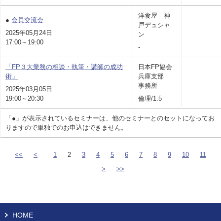
洋食屋 神
●
会員交流会
戸デュシャ
2025年05月24日
ン
17:00～19:00
-
「FP３大業務の相談・執筆・講師の成功
日本FP協会
術」
兵庫支部
事務所
2025年03月05日
19:00～20:30
倫理/1.5
「●」が表示されているセミナーは、他のセミナーとのセットになってお
りますので単独でのお申込はできません。
<<
<
1
2
3
4
5
6
7
8
9
10
11
>
>>
HOME