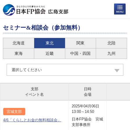
セミナー&相談会（参加無料）
北海道
東北
関東
北陸
東海
近畿
中国・四国
九州
選択してください
支部
日時
イベント名
会場
2025年04月06日
宮城支部
13:00～14:50
日本FP協会 宮城
4/6「くらしとお金の無料相談会」
支部事務所