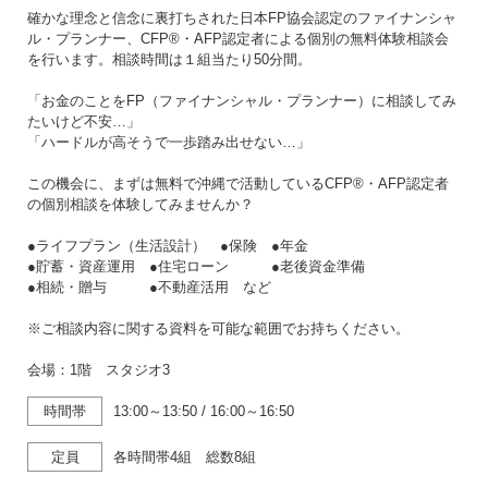
確かな理念と信念に裏打ちされた日本FP協会認定のファイナンシャ
ル・プランナー、CFP®・AFP認定者による個別の無料体験相談会
を行います。相談時間は１組当たり50分間。
「お金のことをFP（ファイナンシャル・プランナー）に相談してみ
たいけど不安…」
「ハードルが高そうで一歩踏み出せない…」
この機会に、まずは無料で沖縄で活動しているCFP®・AFP認定者
の個別相談を体験してみませんか？
●ライフプラン（生活設計） ●保険 ●年金
●貯蓄・資産運用 ●住宅ローン ●老後資金準備
●相続・贈与 ●不動産活用 など
※ご相談内容に関する資料を可能な範囲でお持ちください。
会場：1階 スタジオ3
時間帯
13:00～13:50
/
16:00～16:50
定員
各時間帯4組 総数8組