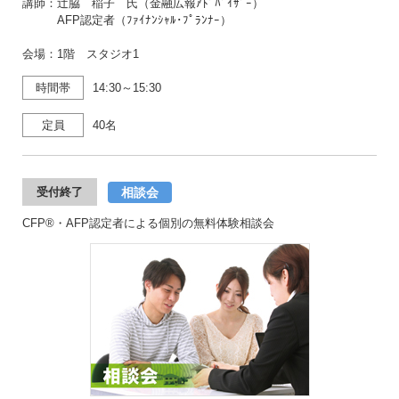
講師：辻脇 稲子 氏（金融広報ｱﾄﾞﾊﾞｲｻﾞｰ）
AFP認定者（ﾌｧｲﾅﾝｼｬﾙ･ﾌﾟﾗﾝﾅｰ）
会場：1階 スタジオ1
時間帯
14:30～15:30
定員
40名
相談会
受付終了
CFP®・AFP認定者による個別の無料体験相談会