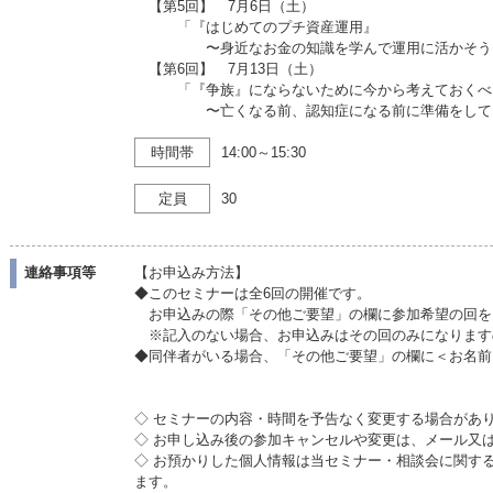
【第5回】 7月6日（土）
「『はじめてのプチ資産運用』
〜身近なお金の知識を学んで運用に活かそう
【第6回】 7月13日（土）
「『争族』にならないために今から考えておくべ
〜亡くなる前、認知症になる前に準備をして
時間帯
14:00～15:30
定員
30
連絡事項等
【お申込み方法】
◆このセミナーは全6回の開催です。
お申込みの際「その他ご要望」の欄に参加希望の回を
※記入のない場合、お申込みはその回のみになります
◆同伴者がいる場合、「その他ご要望」の欄に＜お名前
◇ セミナーの内容・時間を予告なく変更する場合があ
◇ お申し込み後の参加キャンセルや変更は、メール又
◇ お預かりした個人情報は当セミナー・相談会に関す
ます。