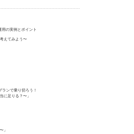
運用の実例とポイント
考えてみよう〜
プランで乗り切ろう！
に足りる？〜」
〜」