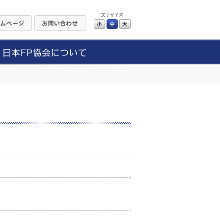
文字サイズ
小
中
大