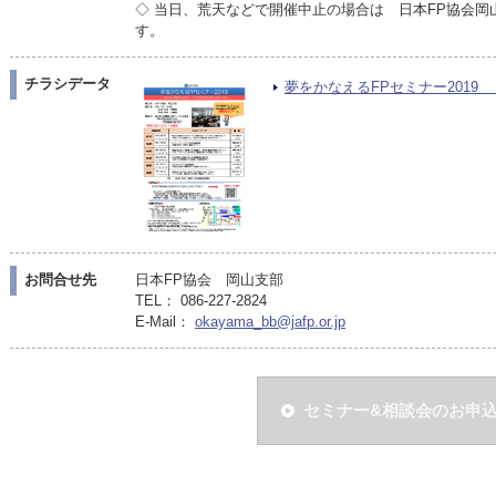
◇ 当日、荒天などで開催中止の場合は 日本FP協会岡
す。
チラシデータ
夢をかなえるFPセミナー2019 【第
お問合せ先
日本FP協会 岡山支部
TEL： 086-227-2824
E-Mail：
okayama_bb@jafp.or.jp
セミナー&相談会のお申