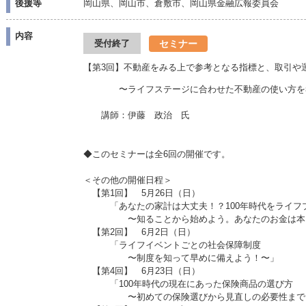
後援等
岡山県、岡山市、倉敷市、岡山県金融広報委員会
内容
セミナー
受付終了
【第3回】不動産をみる上で参考となる指標と、取引や
〜ライフステージに合わせた不動産の使い方を
講師：伊藤 政治 氏
◆このセミナーは全6回の開催です。
＜その他の開催日程＞
【第1回】 5月26日（日）
「あなたの家計は大丈夫！？100年時代をライフ
〜知ることから始めよう。あなたのお金は本当
【第2回】 6月2日（日）
「ライフイベントごとの社会保障制度
〜制度を知って早めに備えよう！〜」
【第4回】 6月23日（日）
「100年時代の現在にあった保険商品の選び方
〜初めての保険選びから見直しの必要性まで