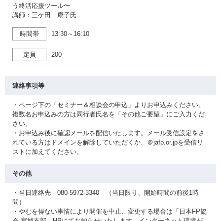
う終活応援ツール〜
講師：三ケ田 康子氏
時間帯
13:30～16:10
定員
200
連絡事項等
・ページ下の「セミナー＆相談会の申込」よりお申込みください。
複数名お申込みの方は同行者氏名を「その他ご要望」にご入力くだ
さい。
・お申込み後に確認メールを配信いたします。メール受信設定をさ
れている方はドメインを解除していただくか、＠jafp.or.jpを受信リ
ストに加えてください。
その他
・当日連絡先 080-5972-3340 （当日限り、開始時間の前後1時
間）
・やむを得ない事情により開催を中止、変更する場合は「日本FP協
会 宮城支部」HPにてお知らせいたします。インターネット環境が