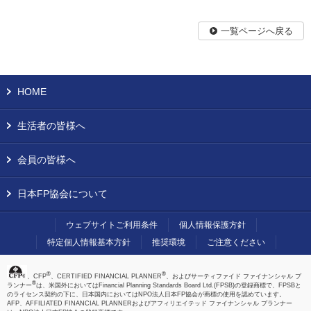
一覧ページへ戻る
HOME
生活者の皆様へ
会員の皆様へ
日本FP協会について
ウェブサイトご利用条件
個人情報保護方針
特定個人情報基本方針
推奨環境
ご注意ください
®
®
、CFP
、CERTIFIED FINANCIAL PLANNER
、およびサーティファイド ファイナンシャル プ
®
ランナー
は、米国外においてはFinancial Planning Standards Board Ltd.(FPSB)の登録商標で、FPSBと
のライセンス契約の下に、日本国内においてはNPO法人日本FP協会が商標の使用を認めています。
AFP、AFFILIATED FINANCIAL PLANNERおよびアフィリエイテッド ファイナンシャル プランナー