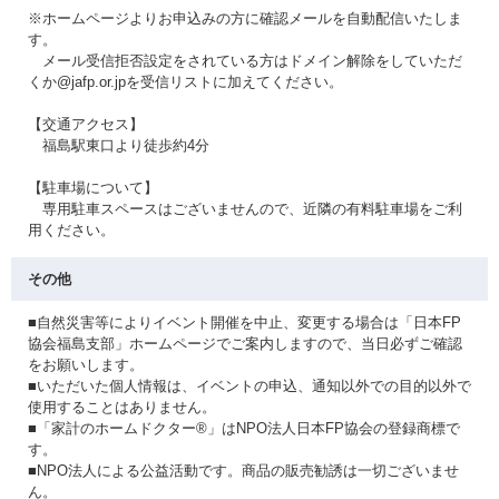
※ホームページよりお申込みの方に確認メールを自動配信いたしま
す。
メール受信拒否設定をされている方はドメイン解除をしていただ
くか@jafp.or.jpを受信リストに加えてください。
【交通アクセス】
福島駅東口より徒歩約4分
【駐車場について】
専用駐車スペースはございませんので、近隣の有料駐車場をご利
用ください。
その他
■自然災害等によりイベント開催を中止、変更する場合は「日本FP
協会福島支部」ホームページでご案内しますので、当日必ずご確認
をお願いします。
■いただいた個人情報は、イベントの申込、通知以外での目的以外で
使用することはありません。
■「家計のホームドクター®」はNPO法人日本FP協会の登録商標で
す。
■NPO法人による公益活動です。商品の販売勧誘は一切ございませ
ん。