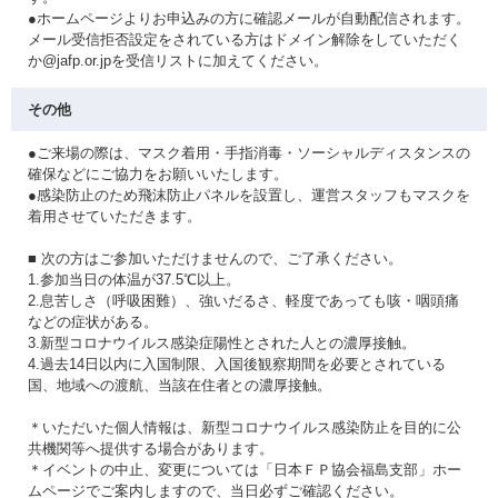
●ホームページよりお申込みの方に確認メールが自動配信されます。
メール受信拒否設定をされている方はドメイン解除をしていただく
か@jafp.or.jpを受信リストに加えてください。
その他
●ご来場の際は、マスク着用・手指消毒・ソーシャルディスタンスの
確保などにご協力をお願いいたします。
●感染防止のため飛沫防止パネルを設置し、運営スタッフもマスクを
着用させていただきます。
■ 次の方はご参加いただけませんので、ご了承ください。
1.参加当日の体温が37.5℃以上。
2.息苦しさ（呼吸困難）、強いだるさ、軽度であっても咳・咽頭痛
などの症状がある。
3.新型コロナウイルス感染症陽性とされた人との濃厚接触。
4.過去14日以内に入国制限、入国後観察期間を必要とされている
国、地域への渡航、当該在住者との濃厚接触。
＊いただいた個人情報は、新型コロナウイルス感染防止を目的に公
共機関等へ提供する場合があります。
＊イベントの中止、変更については「日本ＦＰ協会福島支部」ホー
ムページでご案内しますので、当日必ずご確認ください。