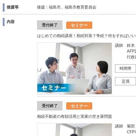
後援等
後援：福島市、福島市教育委員会
内容
セミナー
受付終了
はじめての相続講座！相続対策？争続？何をすればいい
講師 鈴木
AFP認
行政書
時間帯
定員
セミナー
受付終了
相続不動産の有効活用と実家の空き家問題
講師 菊田
CFP®