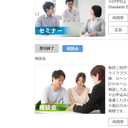
※CFP®は、
Standar
時間帯
定員
相談会
受付終了
相談会
毎回ご好評
ライフプラ
険、ローン
計のホーム
相談してみ
※お申込み
遠慮くださ
※家計のホ
商標です
時間帯