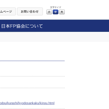
文字サイズ
小
中
大
yodou/kurashi/kyodosankaku/kinou.html