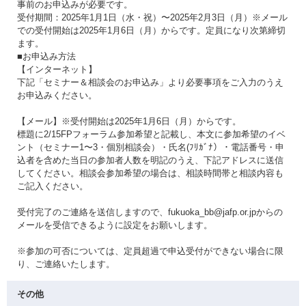
事前のお申込みが必要です。
受付期間：2025年1月1日（水・祝）〜2025年2月3日（月）※メール
での受付開始は2025年1月6日（月）からです。定員になり次第締切
ます。
■お申込み方法
【インターネット】
下記「セミナー＆相談会のお申込み」より必要事項をご入力のうえ
お申込みください。
【メール】※受付開始は2025年1月6日（月）からです。
標題に2/15FPフォーラム参加希望と記載し、本文に参加希望のイベ
ント（セミナー1〜3・個別相談会）・氏名(ﾌﾘｶﾞﾅ）・電話番号・申
込者を含めた当日の参加者人数を明記のうえ、下記アドレスに送信
してください。相談会参加希望の場合は、相談時間帯と相談内容も
ご記入ください。
受付完了のご連絡を送信しますので、fukuoka_bb@jafp.or.jpからの
メールを受信できるように設定をお願いします。
※参加の可否については、定員超過で申込受付ができない場合に限
り、ご連絡いたします。
その他