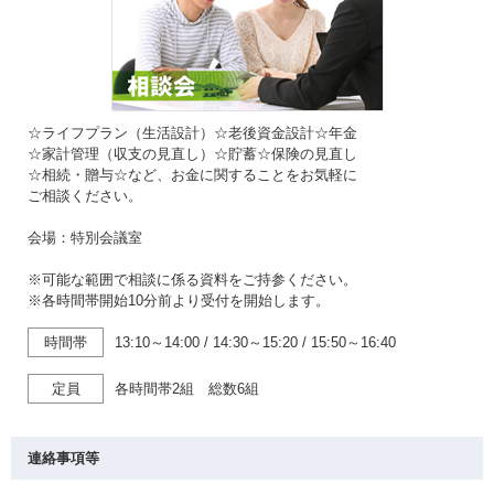
☆ライフプラン（生活設計）☆老後資金設計☆年金
☆家計管理（収支の見直し）☆貯蓄☆保険の見直し
☆相続・贈与☆など、お金に関することをお気軽に
ご相談ください。
会場：特別会議室
※可能な範囲で相談に係る資料をご持参ください。
※各時間帯開始10分前より受付を開始します。
時間帯
13:10～14:00
/
14:30～15:20
/
15:50～16:40
定員
各時間帯2組 総数6組
連絡事項等