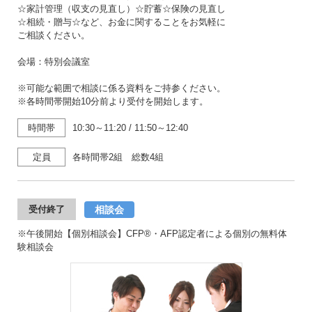
☆家計管理（収支の見直し）☆貯蓄☆保険の見直し
☆相続・贈与☆など、お金に関することをお気軽に
ご相談ください。
会場：特別会議室
※可能な範囲で相談に係る資料をご持参ください。
※各時間帯開始10分前より受付を開始します。
時間帯
10:30～11:20
/
11:50～12:40
定員
各時間帯2組 総数4組
相談会
受付終了
※午後開始【個別相談会】CFP®・AFP認定者による個別の無料体
験相談会