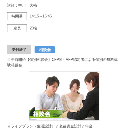
講師：中川 大輔
時間帯
14:15～15:45
定員
20名
相談会
受付終了
※午前開始【個別相談会】CFP®・AFP認定者による個別の無料体
験相談会
☆ライフプラン（生活設計）☆老後資金設計☆年金