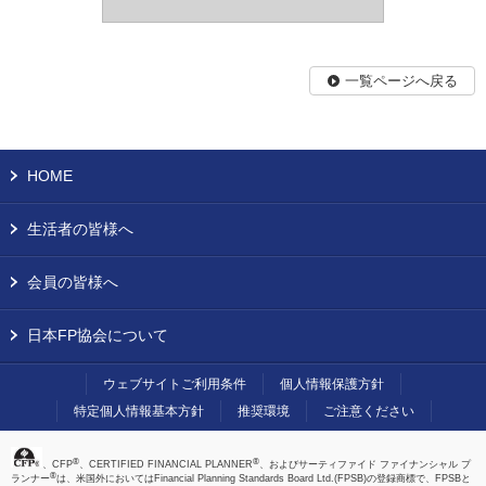
一覧ページへ戻る
HOME
生活者の皆様へ
会員の皆様へ
日本FP協会について
ウェブサイトご利用条件
個人情報保護方針
特定個人情報基本方針
推奨環境
ご注意ください
®
®
、CFP
、CERTIFIED FINANCIAL PLANNER
、およびサーティファイド ファイナンシャル プ
®
ランナー
は、米国外においてはFinancial Planning Standards Board Ltd.(FPSB)の登録商標で、FPSBと