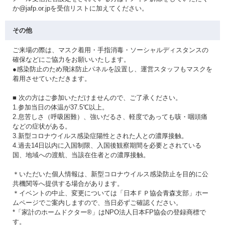
か@jafp.or.jpを受信リストに加えてください。
その他
ご来場の際は、マスク着用・手指消毒・ソーシャルディスタンスの
確保などにご協力をお願いいたします。
●感染防止のため飛沫防止パネルを設置し、運営スタッフもマスクを
着用させていただきます。
■ 次の方はご参加いただけませんので、ご了承ください。
1.参加当日の体温が37.5℃以上。
2.息苦しさ（呼吸困難）、強いだるさ、軽度であっても咳・咽頭痛
などの症状がある。
3.新型コロナウイルス感染症陽性とされた人との濃厚接触。
4.過去14日以内に入国制限、入国後観察期間を必要とされている
国、地域への渡航、当該在住者との濃厚接触。
＊いただいた個人情報は、新型コロナウイルス感染防止を目的に公
共機関等へ提供する場合があります。
＊イベントの中止、変更については「日本ＦＰ協会青森支部」ホー
ムページでご案内しますので、当日必ずご確認ください。
*「家計のホームドクター®」はNPO法人日本FP協会の登録商標で
す。