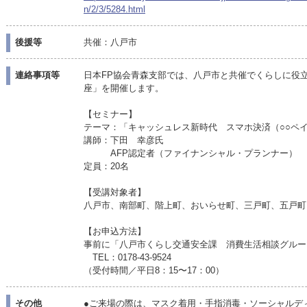
n/2/3/5284.html
後援等
共催：八戸市
連絡事項等
日本FP協会青森支部では、八戸市と共催でくらしに役
座」を開催します。
【セミナー】
テーマ：「キャッシュレス新時代 スマホ決済（○○ペ
講師：下田 幸彦氏
AFP認定者（ファイナンシャル・プランナー）
定員：20名
【受講対象者】
八戸市、南部町、階上町、おいらせ町、三戸町、五戸町
【お申込方法】
事前に「八戸市くらし交通安全課 消費生活相談グルー
TEL：0178-43-9524
（受付時間／平日8：15〜17：00）
その他
●ご来場の際は、マスク着用・手指消毒・ソーシャルデ