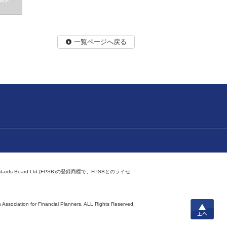
一覧ページへ戻る
ndards Board Ltd.(FPSB)の登録商標で、FPSBとのライセ
上へ
 Association for Financial Planners,
ALL Rights Reserved.