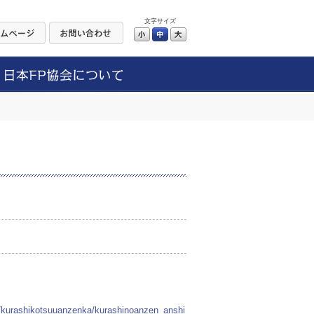
文字サイズ
小
中
大
u/kurashikotsuuanzenka/kurashinoanzen_anshi