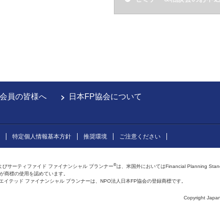
会員の皆様へ
日本FP協会について
特定個人情報基本方針
推奨環境
ご注意ください
®
よびサーティファイド ファイナンシャル プランナー
は、米国外においてはFinancial Planning Sta
会が商標の使用を認めています。
およびアフィリエイテッド ファイナンシャル プランナーは、NPO法人日本FP協会の登録商標です。
Copyright Japan