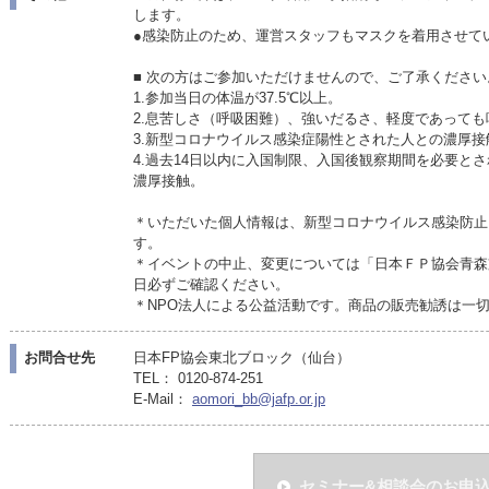
します。
●感染防止のため、運営スタッフもマスクを着用させて
■ 次の方はご参加いただけませんので、ご了承ください
1.参加当日の体温が37.5℃以上。
2.息苦しさ（呼吸困難）、強いだるさ、軽度であって
3.新型コロナウイルス感染症陽性とされた人との濃厚接
4.過去14日以内に入国制限、入国後観察期間を必要と
濃厚接触。
＊いただいた個人情報は、新型コロナウイルス感染防止
す。
＊イベントの中止、変更については「日本ＦＰ協会青森
日必ずご確認ください。
＊NPO法人による公益活動です。商品の販売勧誘は一
お問合せ先
日本FP協会東北ブロック（仙台）
TEL： 0120-874-251
E-Mail：
aomori_bb@jafp.or.jp
セミナー&相談会のお申