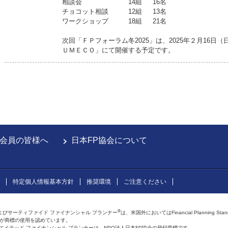
相談会 14組 16名
チョコット相談 12組 13名
ワークショップ 18組 21名
次回「ＦＰフォーラム冬2025」は、2025年２月16日
ＵＭＥＣＯ」にて開催する予定です。
会員の皆様へ
日本FP協会について
特定個人情報基本方針
推奨環境
ご注意ください
®
よびサーティファイド ファイナンシャル プランナー
は、米国外においてはFinancial Planning Sta
会が商標の使用を認めています。
およびアフィリエイテッド ファイナンシャル プランナーは、NPO法人日本FP協会の登録商標です。