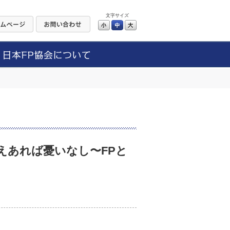
文字サイズ
小
中
大
備えあれば憂いなし〜FPと