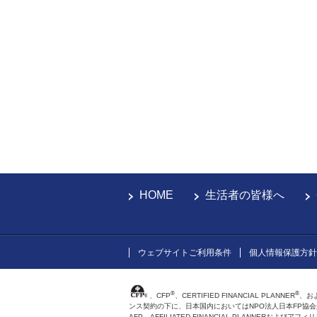
HOME
生活者の皆様へ
ウェブサイトご利用条件
個人情報保護方針
®
®
、CFP
、CERTIFIED FINANCIAL PLANNER
、お
ンス契約の下に、日本国内においてはNPO法人日本FP協
AFP、AFFILIATED FINANCIAL PLANNER