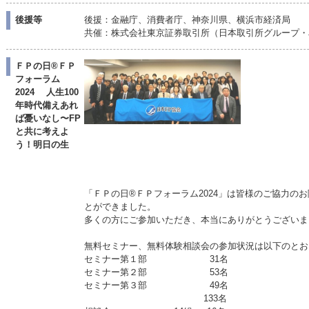
後援等
後援：金融庁、消費者庁、神奈川県、横浜市経済局
共催：株式会社東京証券取引所（日本取引所グループ・J
ＦＰの日®ＦＰ
フォーラム
2024 人生100
年時代備えあれ
ば憂いなし〜FP
と共に考えよ
う！明日の生
「ＦＰの日®ＦＰフォーラム2024」は皆様のご協力の
とができました。
多くの方にご参加いただき、本当にありがとうございま
無料セミナー、無料体験相談会の参加状況は以下のとお
セミナー第１部 31名
セミナー第２部 53名
セミナー第３部 49名
133名