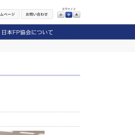
文字サイズ
小
中
大