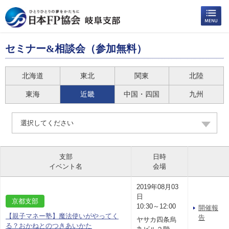
セミナー&相談会（参加無料）
北海道
東北
関東
北陸
東海
近畿
中国・四国
九州
選択してください
支部
日時
イベント名
会場
2019年08月03
日
京都支部
10:30～12:00
開催報
【親子マネー塾】魔法使いがやってく
告
ヤサカ四条烏
る？おかねとのつきあいかた