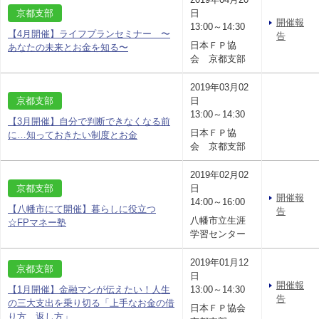
京都支部
日
開催報
13:00～14:30
【4月開催】ライフプランセミナー 〜
告
日本ＦＰ協
あなたの未来とお金を知る〜
会 京都支部
2019年03月02
京都支部
日
13:00～14:30
【3月開催】自分で判断できなくなる前
日本ＦＰ協
に…知っておきたい制度とお金
会 京都支部
2019年02月02
京都支部
日
開催報
14:00～16:00
【八幡市にて開催】暮らしに役立つ
告
八幡市立生涯
☆FPマネー塾
学習センター
2019年01月12
京都支部
日
開催報
【1月開催】金融マンが伝えたい！人生
13:00～14:30
告
の三大支出を乗り切る「上手なお金の借
日本ＦＰ協会
り方、返し方」