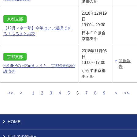
京都支部
2018年12月19
京都支部
日
19:00～20:30
【12月マネー塾】今年はいい選択でき
日本ＦＰ協会
る！ふるさと納税
京都支部
2018年11月03
京都支部
日
開催報
13:00～17:00
2018FPの日®inきょうと 京都金融経済
告
からすま京都
講演会
ホテル
<<
<
1
2
3
4
5
6
7
8
9
>
>>
HOME
生活者の皆様へ