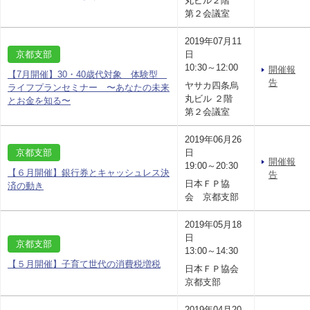
丸ビル２階
第２会議室
2019年07月11
京都支部
日
10:30～12:00
開催報
【7月開催】30・40歳代対象 体験型
告
ヤサカ四条烏
ライフプランセミナー 〜あなたの未来
丸ビル ２階
とお金を知る〜
第２会議室
2019年06月26
京都支部
日
開催報
19:00～20:30
【６月開催】銀行券とキャッシュレス決
告
日本ＦＰ協
済の動き
会 京都支部
2019年05月18
日
京都支部
13:00～14:30
【５月開催】子育て世代の消費税増税
日本ＦＰ協会
京都支部
2019年04月20