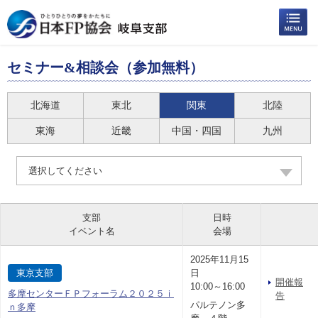
セミナー&相談会（参加無料）
北海道
東北
関東
北陸
東海
近畿
中国・四国
九州
選択してください
支部
日時
イベント名
会場
2025年11月15
東京支部
日
開催報
10:00～16:00
多摩センターＦＰフォーラム２０２５ｉ
告
パルテノン多
ｎ多摩