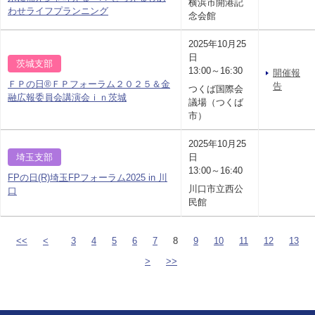
横浜市開港記
わせライフプランニング
念会館
2025年10月25
日
茨城支部
13:00～16:30
開催報
ＦＰの日®ＦＰフォーラム２０２５＆金
告
つくば国際会
融広報委員会講演会ｉｎ茨城
議場（つくば
市）
2025年10月25
埼玉支部
日
13:00～16:40
FPの日(R)埼玉FPフォーラム2025 in 川
川口市立西公
口
民館
<<
<
3
4
5
6
7
8
9
10
11
12
13
>
>>