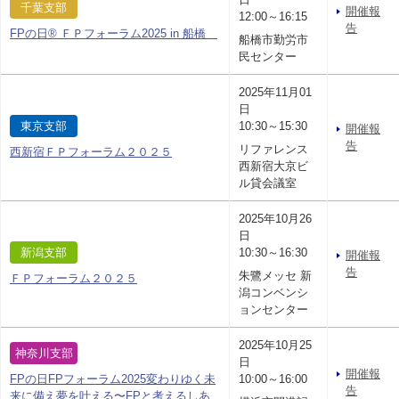
千葉支部
開催報
12:00～16:15
告
FPの日® ＦＰフォーラム2025 in 船橋
船橋市勤労市
民センター
2025年11月01
日
東京支部
10:30～15:30
開催報
告
リファレンス
西新宿ＦＰフォーラム２０２５
西新宿大京ビ
ル貸会議室
2025年10月26
日
新潟支部
10:30～16:30
開催報
告
朱鷺メッセ 新
ＦＰフォーラム２０２５
潟コンベンシ
ョンセンター
2025年10月25
神奈川支部
日
開催報
FPの日FPフォーラム2025変わりゆく未
10:00～16:00
告
来に備え夢を叶える〜FPと考えるしあ