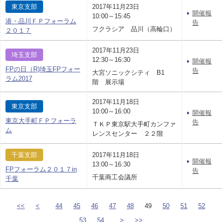
東京支部
2017年11月23日
開催報
10:00～15:45
港・品川ＦＰフォーラム
告
フクラシア 品川（高輪口）
２０１７
2017年11月23日
埼玉支部
12:30～16:30
開催報
FPの日（R)埼玉FPフォー
告
大宮ソニックシティ B1
ラム2017
階 展示場
2017年11月18日
東京支部
10:00～16:00
開催報
東京大手町ＦＰフォーラ
告
ＴＫＰ東京駅大手町カンファ
ム
レンスセンター ２２階
千葉支部
2017年11月18日
開催報
13:00～16:30
FPフォーラム２０１７in
告
千葉商工会議所
千葉
<<
<
44
45
46
47
48
49
50
51
52
53
54
>
>>