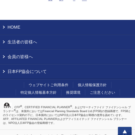
HOME
生活者の皆様へ
会員の皆様へ
日本FP協会について
ウェブサイトご利用条件
個人情報保護方針
特定個人情報基本方針
推奨環境
ご注意ください
®
®
、CFP
、CERTIFIED FINANCIAL PLANNER
、およびサーティファイド ファイナンシャル プ
®
ランナー
は、米国外においてはFinancial Planning Standards Board Ltd.(FPSB)の登録商標で、FPSBと
のライセンス契約の下に、日本国内においてはNPO法人日本FP協会が商標の使用を認めています。
AFP、AFFILIATED FINANCIAL PLANNERおよびアフィリエイテッド ファイナンシャル プランナー
は、NPO法人日本FP協会の登録商標です。
上へ