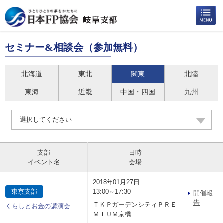
セミナー&相談会（参加無料）
北海道
東北
関東
北陸
東海
近畿
中国・四国
九州
選択してください
支部
日時
イベント名
会場
2018年01月27日
東京支部
13:00～17:30
開催報
告
ＴＫＰガーデンシティＰＲＥ
くらしとお金の講演会
ＭＩＵＭ京橋