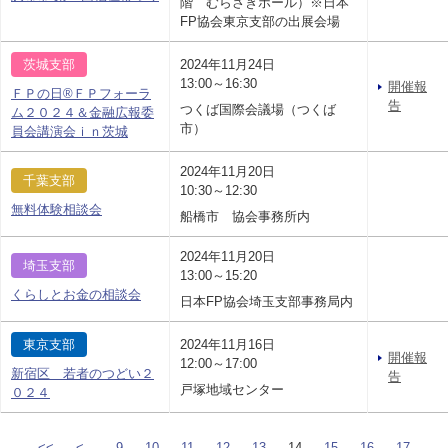
階 むらさきホール）※日本
FP協会東京支部の出展会場
茨城支部
2024年11月24日
13:00～16:30
開催報
ＦＰの日®ＦＰフォーラ
告
つくば国際会議場（つくば
ム２０２４＆金融広報委
市）
員会講演会ｉｎ茨城
2024年11月20日
千葉支部
10:30～12:30
無料体験相談会
船橋市 協会事務所内
2024年11月20日
埼玉支部
13:00～15:20
くらしとお金の相談会
日本FP協会埼玉支部事務局内
東京支部
2024年11月16日
開催報
12:00～17:00
新宿区 若者のつどい２
告
戸塚地域センター
０２４
<<
<
9
10
11
12
13
14
15
16
17