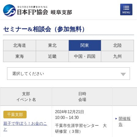
セミナー&相談会（参加無料）
北海道
東北
関東
北陸
東海
近畿
中国・四国
九州
選択してください
支部
日時
イベント名
会場
2024年12月21日
千葉支部
10:00～14:30
開催報
親子で学ぼう！お金のこ
告
千葉市生涯学習センター 大
と
研修室（３階）