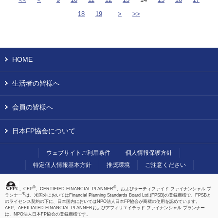
18
19
>
>>
HOME
生活者の皆様へ
会員の皆様へ
日本FP協会について
ウェブサイトご利用条件
個人情報保護方針
特定個人情報基本方針
推奨環境
ご注意ください
®
®
、CFP
、CERTIFIED FINANCIAL PLANNER
、およびサーティファイド ファイナンシャル プ
®
ランナー
は、米国外においてはFinancial Planning Standards Board Ltd.(FPSB)の登録商標で、FPSBと
のライセンス契約の下に、日本国内においてはNPO法人日本FP協会が商標の使用を認めています。
AFP、AFFILIATED FINANCIAL PLANNERおよびアフィリエイテッド ファイナンシャル プランナー
は、NPO法人日本FP協会の登録商標です。