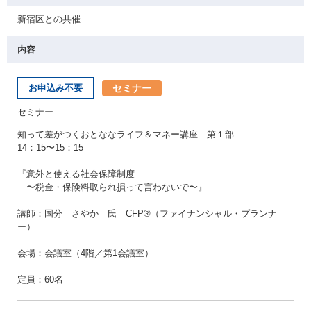
新宿区との共催
内容
セミナー
お申込み不要
セミナー
知って差がつくおとななライフ＆マネー講座 第１部
14：15〜15：15
『意外と使える社会保障制度
〜税金・保険料取られ損って言わないで〜』
講師：国分 さやか 氏 CFP®（ファイナンシャル・プランナ
ー）
会場：会議室（4階／第1会議室）
定員：60名