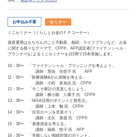
URL：
東証IRフェスタ2015
セミナー
お申込み不要
ミニセミナー（くらしとお金のＦＰコーナー）
資産運用はもちろんのこと不動産、相続、ライフプランなど、お金
に関する様々なテーマで、CFP®、AFP認定者(ファイナンシャル・
プランナー)によるミニセミナーを2日間で15本実施します。
10：30〜 「ファイナンシャル・プランニングを考えよう」
講師：荒俣 佳世子 氏 AFP
11：30〜 「医療保険&がん保険を考える」
講師：小松 多加志 氏 CFP®
12：30〜 「今こそ家計の見直しをしよう」
講師：横小路 八重子 氏 CFP®
13：30〜 「NISA活用のポイントと留意点」
講師：上本 勉 氏 CFP®
14：30〜 「住宅ローンを見直そう」
講師：太矢 香苗 氏 CFP®
15：30〜 「老後資金を考える」
講師：福島 悦子 氏 AFP
16：30〜 「失敗しない相続対策のポイント」