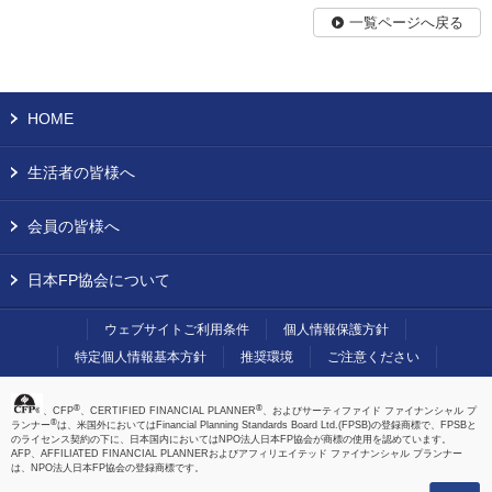
一覧ページへ戻る
HOME
生活者の皆様へ
会員の皆様へ
日本FP協会について
ウェブサイトご利用条件
個人情報保護方針
特定個人情報基本方針
推奨環境
ご注意ください
®
®
、CFP
、CERTIFIED FINANCIAL PLANNER
、およびサーティファイド ファイナンシャル プ
®
ランナー
は、米国外においてはFinancial Planning Standards Board Ltd.(FPSB)の登録商標で、FPSBと
のライセンス契約の下に、日本国内においてはNPO法人日本FP協会が商標の使用を認めています。
AFP、AFFILIATED FINANCIAL PLANNERおよびアフィリエイテッド ファイナンシャル プランナー
は、NPO法人日本FP協会の登録商標です。
上へ