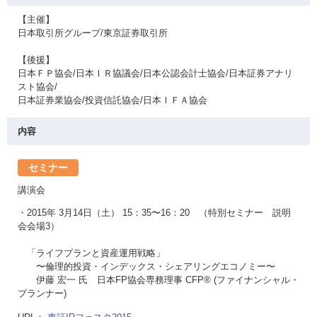
【主催】
日本取引所グループ/東京証券取引所
【後援】
日本ＦＰ協会/日本ＩＲ協議会/日本公認会計士協会/日本証券アナリ
スト協会/
日本証券業協会/投資信託協会/日本ＩＦＡ協会
内容
セミナー
講演会
・2015年 3月14日（土） 15：35〜16：20 （特別セミナー 説明
会会場3）
「ライフプランと資産運用戦略」
〜倫理的投資・インデックス・シェアリングエコノミー〜
伊藤 宏一 氏 日本FP協会専務理事 CFP® (ファイナンシャル・
プランナー)