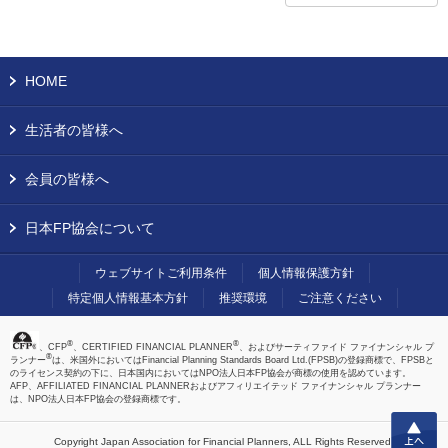
HOME
生活者の皆様へ
会員の皆様へ
日本FP協会について
ウェブサイトご利用条件
個人情報保護方針
特定個人情報基本方針
推奨環境
ご注意ください
®
®
、CFP
、CERTIFIED FINANCIAL PLANNER
、およびサーティファイド ファイナンシャル プ
®
ランナー
は、米国外においてはFinancial Planning Standards Board Ltd.(FPSB)の登録商標で、FPSBと
のライセンス契約の下に、日本国内においてはNPO法人日本FP協会が商標の使用を認めています。
AFP、AFFILIATED FINANCIAL PLANNERおよびアフィリエイテッド ファイナンシャル プランナー
は、NPO法人日本FP協会の登録商標です。
上へ
Copyright Japan Association for Financial Planners,
ALL Rights Reserved.