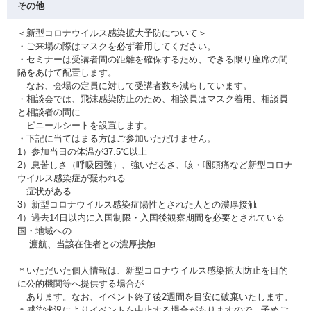
その他
＜新型コロナウイルス感染拡大予防について＞
・ご来場の際はマスクを必ず着用してください。
・セミナーは受講者間の距離を確保するため、できる限り座席の間
隔をあけて配置します。
なお、会場の定員に対して受講者数を減らしています。
・相談会では、飛沫感染防止のため、相談員はマスク着用、相談員
と相談者の間に
ビニールシートを設置します。
・下記に当てはまる方はご参加いただけません。
1）参加当日の体温が37.5℃以上
2）息苦しさ（呼吸困難）、強いだるさ、咳・咽頭痛など新型コロナ
ウイルス感染症が疑われる
症状がある
3）新型コロナウイルス感染症陽性とされた人との濃厚接触
4）過去14日以内に入国制限・入国後観察期間を必要とされている
国・地域への
渡航、当該在住者との濃厚接触
＊いただいた個人情報は、新型コロナウイルス感染拡大防止を目的
に公的機関等へ提供する場合が
あります。なお、イベント終了後2週間を目安に破棄いたします。
＊感染状況によりイベントを中止する場合がありますので、予めご