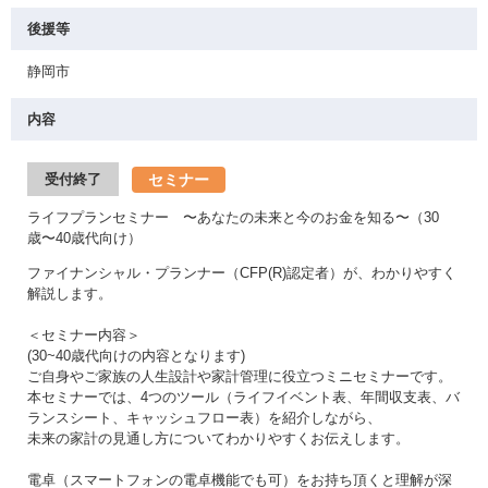
後援等
静岡市
内容
セミナー
受付終了
ライフプランセミナー 〜あなたの未来と今のお金を知る〜（30
歳〜40歳代向け）
ファイナンシャル・プランナー（CFP(R)認定者）が、わかりやすく
解説します。
＜セミナー内容＞
(30~40歳代向けの内容となります)
ご自身やご家族の人生設計や家計管理に役立つミニセミナーです。
本セミナーでは、4つのツール（ライフイベント表、年間収支表、バ
ランスシート、キャッシュフロー表）を紹介しながら、
未来の家計の見通し方についてわかりやすくお伝えします。
電卓（スマートフォンの電卓機能でも可）をお持ち頂くと理解が深