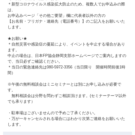
＊新型コロナウイルス感染拡大防止のため、複数人でお申込みの際
は、
お申込みページ「その他ご要望」欄に代表者以外の方の
【お名前・フリガナ・連絡先（電話番号）】のご記入をお願いいた
します。
★お願い★
＊自然災害や感染症の蔓延により、イベントを中止する場合があり
ます。
中止の場合は、日本FP協会静岡支部ホームページでご案内しますの
で、当日必ずご確認ください。
＊当日の緊急連絡先は080-5972-3356（当日限り 開催時間前後1時
間）
※午後の無料相談会はミニセミナーとは別にお申し込みが必要で
す。
無料相談会は分野を問わずご相談頂けます。(セミナーテーマ以外
でも承ります）
・駐車場はございませんので予めご了承ください。
・万が一キャンセルされる場合にはわかり次第ご連絡をお願いいた
します。