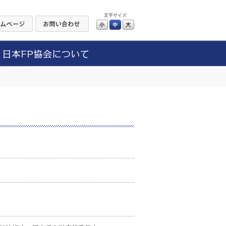
文字サイズ
小
中
大