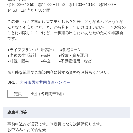
①10:00〜10:50 ②11:00〜11:50 ③13:00〜13:50 ④14:00〜
14:50 1組当たり50分間
この先、うちの家計は大丈夫かしら？将来、どうなるんだろう？な
んとなく不安だけと、どこから見直していけばよいのか･･･？お金の
ことは相談しにくいけど、一歩踏み出したいあなたのための相談会
です。
●ライフプラン（生活設計） ●住宅ローン
●老後の生活設計 ●保険 ●貯蓄・資産運用
●相続・贈与 ●年金 ●不動産活用 など
※可能な範囲でご相談内容に関する資料をお持ちください。
URL：
大分市男女共同参画センター
定員
4組（各時間帯1組）
連絡事項等
事前申込みが必要です。※定員になり次第締切ります。
お申込み・お問合せ先