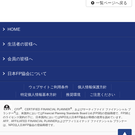
一覧ページへ戻る
HOME
生活者の皆様へ
会員の皆様へ
日本FP協会について
ウェブサイトご利用条件
個人情報保護方針
特定個人情報基本方針
推奨環境
ご注意ください
®
®
、CFP
、CERTIFIED FINANCIAL PLANNER
、およびサーティファイド ファイナンシャル プ
®
ランナー
は、米国外においてはFinancial Planning Standards Board Ltd.(FPSB)の登録商標で、FPSBと
のライセンス契約の下に、日本国内においてはNPO法人日本FP協会が商標の使用を認めています。
AFP、AFFILIATED FINANCIAL PLANNERおよびアフィリエイテッド ファイナンシャル プランナー
は、NPO法人日本FP協会の登録商標です。
上へ