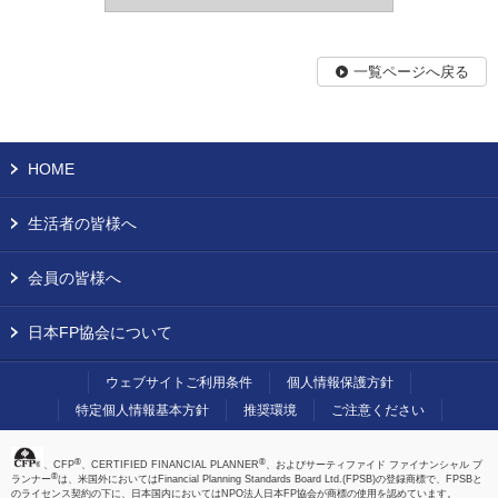
一覧ページへ戻る
HOME
生活者の皆様へ
会員の皆様へ
日本FP協会について
ウェブサイトご利用条件
個人情報保護方針
特定個人情報基本方針
推奨環境
ご注意ください
®
®
、CFP
、CERTIFIED FINANCIAL PLANNER
、およびサーティファイド ファイナンシャル プ
®
ランナー
は、米国外においてはFinancial Planning Standards Board Ltd.(FPSB)の登録商標で、FPSBと
のライセンス契約の下に、日本国内においてはNPO法人日本FP協会が商標の使用を認めています。