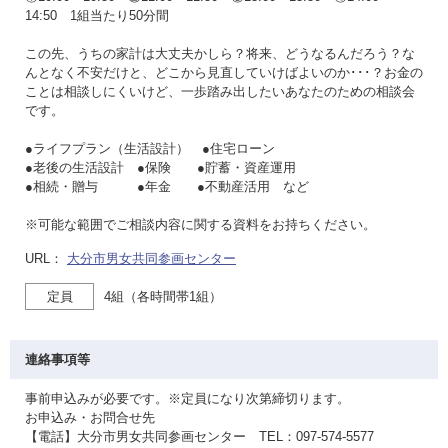
14:50 1組当たり50分間
この先、うちの家計は大丈夫かしら？将来、どうなるんだろう？な
んとなく不安だけと、どこから見直していけばよいのか･･･？お金の
ことは相談しにくいけど、一歩踏み出したいあなたのための相談会
です。
●ライフプラン（生活設計） ●住宅ローン
●老後の生活設計 ●保険 ●貯蓄・資産運用
●相続・贈与 ●年金 ●不動産活用 など
※可能な範囲でご相談内容に関する資料をお持ちください。
URL：
大分市男女共同参画センター
定員
4組（各時間帯1組）
連絡事項等
事前申込みが必要です。※定員になり次第締切ります。
お申込み・お問合せ先
【電話】大分市男女共同参画センター TEL：097-574-5577