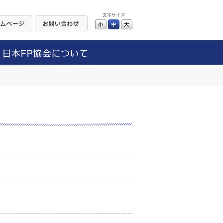
文字サイズ
小
中
大