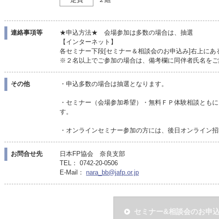
連絡事項等
★申込方法★ 会場参加は多数の場合は、抽選
【インターネット】
各セミナー下段[セミナー＆相談会のお申込み]右上にあ
※２名以上でご参加の場合は、備考欄に同伴者氏名をご
その他
・申込多数の場合は抽選となります。
・セミナー（会場参加希望）・無料ＦＰ体験相談ともに
す。
・オンラインセミナー参加の方には、後日オンライン招
お問合せ先
日本FP協会 奈良支部
TEL： 0742-20-0506
E-Mail：
nara_bb@jafp.or.jp
セミナー&相談会のお申