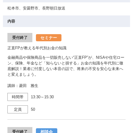
松本市、安曇野市、長野朝日放送
内容
セミナー
受付終了
正直FPが教える年代別お金の知識
金融商品や保険商品を一切販売しない“正直FP”が、NISAや住宅ロー
ン、保険、年金など「知らないと損する」お金の知識を年代別に徹
底解説！業者に忖度しない本音の話で、将来の不安を安心な未来へ
と変えましょう。
講師：菱田 雅生
時間帯
13:30～15:30
定員
50
相談会
受付終了