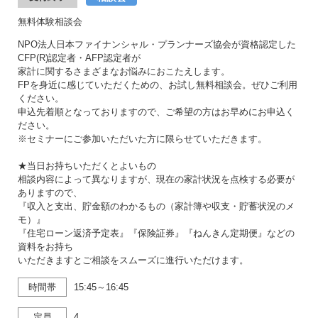
無料体験相談会
NPO法人日本ファイナンシャル・プランナーズ協会が資格認定した
CFP(R)認定者・AFP認定者が
家計に関するさまざまなお悩みにおこたえします。
FPを身近に感じていただくための、お試し無料相談会。ぜひご利用
ください。
申込先着順となっておりますので、ご希望の方はお早めにお申込く
ださい。
※セミナーにご参加いただいた方に限らせていただきます。
★当日お持ちいただくとよいもの
相談内容によって異なりますが、現在の家計状況を点検する必要が
ありますので、
『収入と支出、貯金額のわかるもの（家計簿や収支・貯蓄状況のメ
モ）』
『住宅ローン返済予定表』『保険証券』『ねんきん定期便』などの
資料をお持ち
いただきますとご相談をスムーズに進行いただけます。
時間帯
15:45～16:45
定員
4