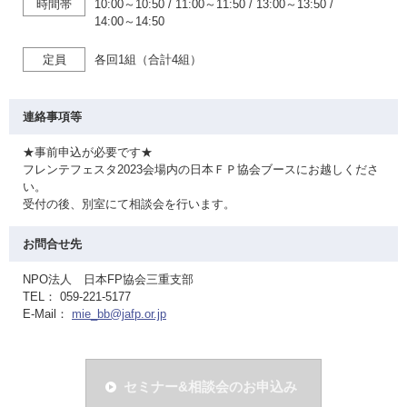
時間帯
10:00～10:50
/
11:00～11:50
/
13:00～13:50
/
14:00～14:50
定員
各回1組（合計4組）
連絡事項等
★事前申込が必要です★
フレンテフェスタ2023会場内の日本ＦＰ協会ブースにお越しくださ
い。
受付の後、別室にて相談会を行います。
お問合せ先
NPO法人 日本FP協会三重支部
TEL： 059-221-5177
E-Mail：
mie_bb@jafp.or.jp
セミナー&相談会のお申込み