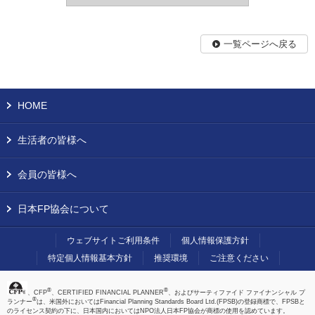
一覧ページへ戻る
HOME
生活者の皆様へ
会員の皆様へ
日本FP協会について
ウェブサイトご利用条件
個人情報保護方針
特定個人情報基本方針
推奨環境
ご注意ください
®
®
、CFP
、CERTIFIED FINANCIAL PLANNER
、およびサーティファイド ファイナンシャル プ
®
ランナー
は、米国外においてはFinancial Planning Standards Board Ltd.(FPSB)の登録商標で、FPSBと
のライセンス契約の下に、日本国内においてはNPO法人日本FP協会が商標の使用を認めています。