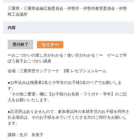
三重県・三重県金融広報委員会・伊勢市・伊勢市教育委員会・伊勢
商工会議所
内容
セミナー
受付終了
〜おこづかいの渡し方がわかる！使い方がわかる！〜 ゲームで学
ぼう親子おこづかい講座
会場：三重県営サンアリーナ 1階 レセプションルーム
●お申込みは保護者1名と小学生のお子様1名のペアでお願いしま
す。
「その他ご要望」欄に【お子様のお名前・フリガナ・学年】のご記
入をお願いいたします。
●託児所はありませんので、参加者以外の未就学児のお子様を同伴さ
れる場合は、そのお子様をみていてくださる方のご同行をお願いし
ます。
講師：生川 奈美子