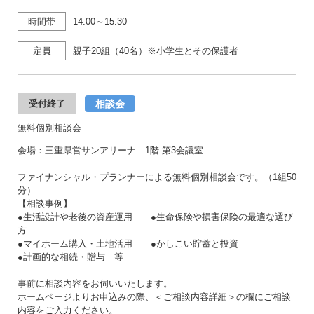
時間帯
14:00～15:30
定員
親子20組（40名）※小学生とその保護者
相談会
受付終了
無料個別相談会
会場：三重県営サンアリーナ 1階 第3会議室
ファイナンシャル・プランナーによる無料個別相談会です。（1組50
分）
【相談事例】
●生活設計や老後の資産運用 ●生命保険や損害保険の最適な選び
方
●マイホーム購入・土地活用 ●かしこい貯蓄と投資
●計画的な相続・贈与 等
事前に相談内容をお伺いいたします。
ホームページよりお申込みの際、＜ご相談内容詳細＞の欄にご相談
内容をご入力ください。