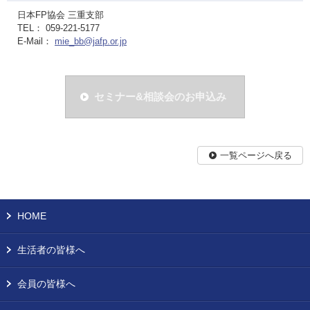
日本FP協会 三重支部
TEL： 059-221-5177
E-Mail：
mie_bb@jafp.or.jp
セミナー&相談会のお申込み
一覧ページへ戻る
HOME
生活者の皆様へ
会員の皆様へ