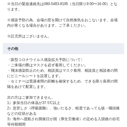
※当日の緊急連絡先は080-5483-8195（当日限り9:00〜16:00）とな
ります。
※感染予防の為、会場の窓を開けて自然換気をおこないます。会場
内が寒くなる場合があります。ご了承ください。
※託児所はございません。
その他
〈新型コロナウイルス感染拡大予防について〉
・ご来場の際はマスクを必ず着用してください。
・飛沫感染防止のため、相談員はマスク着用、相談員と相談者の間
にビニールシートを設置します。
・セミナーは受講者間の距離を確保するため、できる限り座席の間
隔をあけて配置します。
次の方はご参加できません。
1）参加当日の体温が37.5℃以上
2）息苦しさ（呼吸困難）、強いだるさ、軽度であっても咳・咽頭痛
などの症状がある
3）海外へ渡航され開催日が国（厚生労働省）の定める入国後の自宅
等待期期間