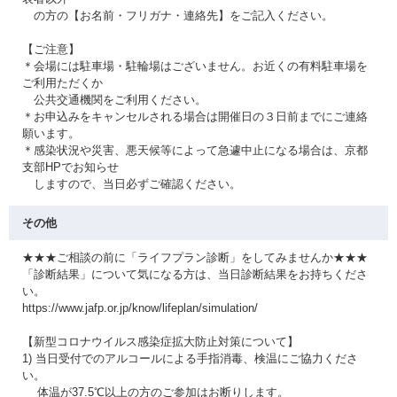
の方の【お名前・フリガナ・連絡先】をご記入ください。
【ご注意】
＊会場には駐車場・駐輪場はございません。お近くの有料駐車場を
ご利用ただくか
公共交通機関をご利用ください。
＊お申込みをキャンセルされる場合は開催日の３日前までにご連絡
願います。
＊感染状況や災害、悪天候等によって急遽中止になる場合は、京都
支部HPでお知らせ
しますので、当日必ずご確認ください。
その他
★★★ご相談の前に「ライフプラン診断」をしてみませんか★★★
「診断結果」について気になる方は、当日診断結果をお持ちくださ
い。
https://www.jafp.or.jp/know/lifeplan/simulation/
【新型コロナウイルス感染症拡大防止対策について】
1) 当日受付でのアルコールによる手指消毒、検温にご協力くださ
い。
体温が37.5℃以上の方のご参加はお断りします。